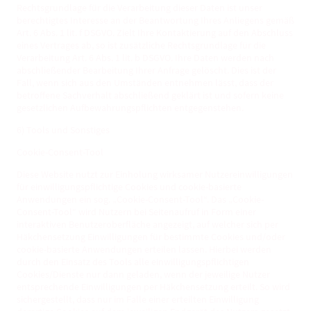
Rechtsgrundlage für die Verarbeitung dieser Daten ist unser
berechtigtes Interesse an der Beantwortung Ihres Anliegens gemäß
Art. 6 Abs. 1 lit. f DSGVO. Zielt Ihre Kontaktierung auf den Abschluss
eines Vertrages ab, so ist zusätzliche Rechtsgrundlage für die
Verarbeitung Art. 6 Abs. 1 lit. b DSGVO. Ihre Daten werden nach
abschließender Bearbeitung Ihrer Anfrage gelöscht. Dies ist der
Fall, wenn sich aus den Umständen entnehmen lässt, dass der
betroffene Sachverhalt abschließend geklärt ist und sofern keine
gesetzlichen Aufbewahrungspflichten entgegenstehen.
6) Tools und Sonstiges
Cookie-Consent-Tool
Diese Website nutzt zur Einholung wirksamer Nutzereinwilligungen
für einwilligungspflichtige Cookies und cookie-basierte
Anwendungen ein sog. „Cookie-Consent-Tool“. Das „Cookie-
Consent-Tool“ wird Nutzern bei Seitenaufruf in Form einer
interaktiven Benutzeroberfläche angezeigt, auf welcher sich per
Häkchensetzung Einwilligungen für bestimmte Cookies und/oder
cookie-basierte Anwendungen erteilen lassen. Hierbei werden
durch den Einsatz des Tools alle einwilligungspflichtigen
Cookies/Dienste nur dann geladen, wenn der jeweilige Nutzer
entsprechende Einwilligungen per Häkchensetzung erteilt. So wird
sichergestellt, dass nur im Falle einer erteilten Einwilligung