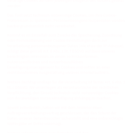
derartige Cookies auf dem jeweiligen Endgerät des Nutzers gesetzt
werden.
Das Tool setzt technisch notwendige Cookies, um Ihre Cookie-
Präferenzen zu speichern. Personenbezogene Nutzerdaten werden
hierbei grundsätzlich nicht verarbeitet.
Kommt es im Einzelfall zum Zwecke der Speicherung, Zuordnung
oder Protokollierung von Cookie-Einstellungen doch zur
Verarbeitung personenbezogener Daten (wie etwa der IP-Adresse),
erfolgt diese gemäß Art. 6 Abs. 1 lit. f DSGVO auf Basis unseres
berechtigten Interesses an einem rechtskonformen,
nutzerspezifischen und nutzerfreundlichen
Einwilligungsmanagement für Cookies und mithin an einer
rechtskonformen Ausgestaltung unseres Internetauftritts.
Weitere Rechtsgrundlage für die Verarbeitung ist ferner Art. 6 Abs. 1
lit. c DSGVO. Wir unterliegen als Verantwortliche der rechtlichen
Verpflichtung, den Einsatz technisch nicht notwendiger Cookies
von der jeweiligen Nutzereinwilligung abhängig zu machen.
Soweit erforderlich, haben wir mit dem Anbieter einen
Auftragsverarbeitungsvertrag geschlossen, der den Schutz der
Daten unserer Seitenbesucher sicherstellt und eine unberechtigte
Weitergabe an Dritte untersagt.
Weitere Informationen zum Betreiber und den