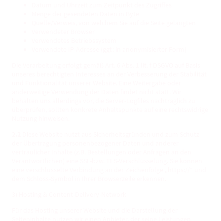
Datum und Uhrzeit zum Zeitpunkt des Zugriffes
Menge der gesendeten Daten in Byte
Quelle/Verweis, von welchem Sie auf die Seite gelangten
Verwendeter Browser
Verwendetes Betriebssystem
Verwendete IP-Adresse (ggf.: in anonymisierter Form)
Die Verarbeitung erfolgt gemäß Art. 6 Abs. 1 lit. f DSGVO auf Basis
unseres berechtigten Interesses an der Verbesserung der Stabilität
und Funktionalität unserer Website. Eine Weitergabe oder
anderweitige Verwendung der Daten findet nicht statt. Wir
behalten uns allerdings vor, die Server-Logfiles nachträglich zu
überprüfen, sollten konkrete Anhaltspunkte auf eine rechtswidrige
Nutzung hinweisen.
2.2
Diese Website nutzt aus Sicherheitsgründen und zum Schutz
der Übertragung personenbezogener Daten und anderer
vertraulicher Inhalte (z.B. Bestellungen oder Anfragen an den
Verantwortlichen) eine SSL-bzw. TLS-Verschlüsselung. Sie können
eine verschlüsselte Verbindung an der Zeichenfolge „https://“ und
dem Schloss-Symbol in Ihrer Browserzeile erkennen.
3) Hosting & Content-Delivery-Network
Für das Hosting unserer Website und die Darstellung der
Seiteninhalte nutzen wir einen Anbieter, der seine Leistungen